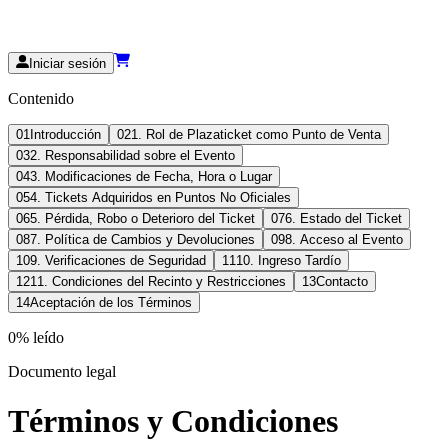
Iniciar sesión
Contenido
01
Introducción
02
1. Rol de Plazaticket como Punto de Venta
03
2. Responsabilidad sobre el Evento
04
3. Modificaciones de Fecha, Hora o Lugar
05
4. Tickets Adquiridos en Puntos No Oficiales
06
5. Pérdida, Robo o Deterioro del Ticket
07
6. Estado del Ticket
08
7. Política de Cambios y Devoluciones
09
8. Acceso al Evento
10
9. Verificaciones de Seguridad
11
10. Ingreso Tardío
12
11. Condiciones del Recinto y Restricciones
13
Contacto
14
Aceptación de los Términos
0
% leído
Documento legal
Términos y Condiciones